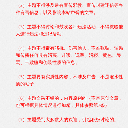
（
2
）主题不得涉及带有宣传邪教、宣传封建迷信等各
种有害信息，以及影响本站声誉的文章。
（3
）
主题不得讨论和鼓吹各种违法活动，不得教唆他
人进行违法和违纪活动。
（
4
）
主题不得带有骚扰、伤害他人，不准张贴、转贴
和传播任何具有污蔑、诽谤、诋毁、污秽、黄色、辱
骂、带欺骗和伪装性质的信息。
（5
）
主题要有实质性内容，不涉及广告，不是灌水性
质的帖子
（
6
）主题文采不错的，内容原创的（不是原创文章，
也可根据具体情况进行加精，具体参照第
7
条）
（
7
）主题受到大多数人的欢迎，引起积极讨论的。