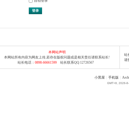
自动登录
登录
本网站声明
站长
本网站所有内容为网友上传,若存在版权问题或是相关责任请联系站长!
请
站长电话：
0898-66661599
站长联系QQ:12726567
小黑屋
|
手机版
|
Arch
GMT+8, 2026-8-